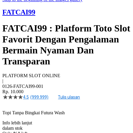
FATCAI99
FATCAI99 : Platform Toto Slot
Favorit Dengan Pengalaman
Bermain Nyaman Dan
Transparan
PLATFORM SLOT ONLINE
|
0126-FATCAI99-001
Rp. 10.000
4.5
(999.999)
Tulis ulasan
4.5
dari
5
Topi Tanpa Bingkai Futura Wash
bintang,
nilai
Info lebih lanjut
rating
rata-
dalam stok
rata.