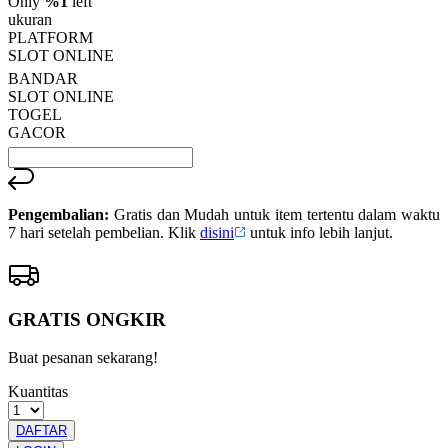
Only
%1
left
Read
ukuran
13
PLATFORM
Reviews.
SLOT ONLINE
Tautan
halaman
BANDAR
yang
SLOT ONLINE
sama.
TOGEL
GACOR
Pengembalian:
Gratis dan Mudah untuk item tertentu dalam waktu
7 hari setelah pembelian. Klik
disini
untuk info lebih lanjut.
GRATIS ONGKIR
Buat pesanan sekarang!
Kuantitas
DAFTAR