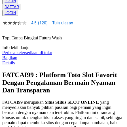
LOGIN
DAFTAR
LOGIN
4.5
(120)
Tulis ulasan
4.5
dari
5
Topi Tanpa Bingkai Futura Wash
bintang,
nilai
Info lebih lanjut
rating
rata-
Periksa ketersediaan di toko
rata.
Bagikan
Read
Details
13
Reviews.
FATCAI99 : Platform Toto Slot Favorit
Tautan
halaman
Dengan Pengalaman Bermain Nyaman
yang
sama.
Dan Transparan
FATCAI99 merupakan
Situs SIitus SLOT ONLINE
yang
menyediakan banyak pilihan pasaran bagi pemain yang ingin
bermain dengan nyaman dan terstruktur. Platform ini dirancang
khusus untuk menghadirkan akses yang ringan dan stabil, sehingga
pemain dapat membuka situs dengan cepat tanpa hambatan, baik